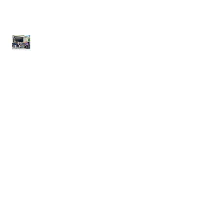
ดีชูส์ ร่วมบริจาครองเท้า
แตะ เพื่อช่วยเหลือผู้ประสบ
อุทกภัยในภาคใต้
วันที่ 25 ธันวาคม 2567
เอ.เอฟ.กรุ๊ป คอมพานีและดี
ดีชูส์ ร่วมบริจาครองเท้า
แตะเพื่อช่วยเหลือผู้ประสบ
อุทกภัยภาคใต้